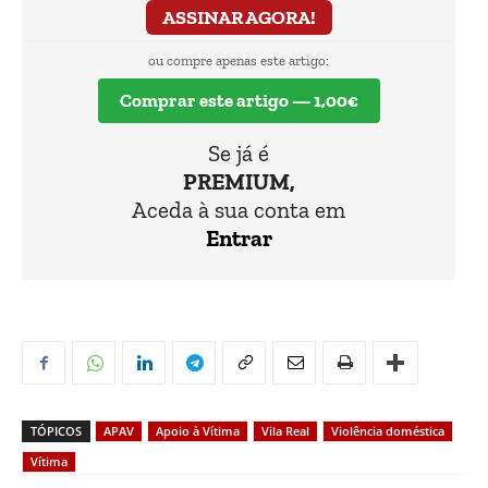
ASSINAR AGORA!
ou compre apenas este artigo:
Comprar este artigo — 1,00€
Se já é
PREMIUM,
Aceda à sua conta em
Entrar
TÓPICOS
APAV
Apoio à Vítima
Vila Real
Violência doméstica
Vítima