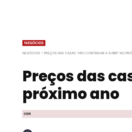
NEGÓCIOS
NEGÓCIOS
PREÇOS DAS CASAS “VÃO CONTINUAR A SUBIR” NO PR
Preços das ca
próximo ano
©DR