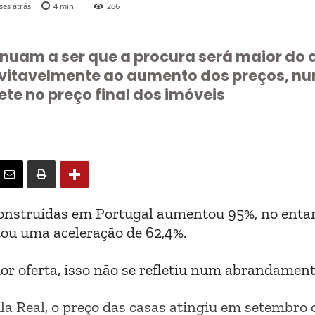
ses atrás
4
min.
266
inuam a ser que a procura será maior do
nevitavelmente ao aumento dos preços, n
lete no preço final dos imóveis
onstruídas em Portugal aumentou 95%, no entan
tou uma aceleração de 62,4%.
or oferta, isso não se refletiu num abrandamen
ila Real, o preço das casas atingiu em setembro o