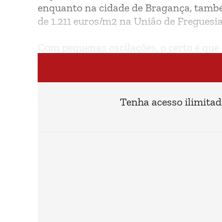
enquanto na cidade de Bragança, também
de 1.211 euros/m2 na União de Freguesia
Com pequenas oscilações, o certo é que
Trás-os-Montes escapa aos aumentos co
Tenha acesso ilimitad