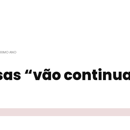
ÓXIMO ANO
sas “vão continua