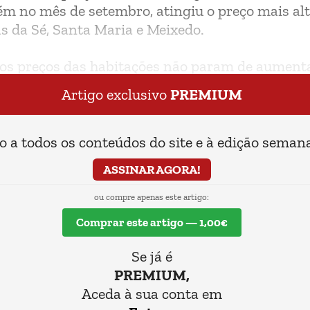
 no mês de setembro, atingiu o preço mais alto
s da Sé, Santa Maria e Meixedo.
 os preços das habitações não param de aument
m o custo da habitação.
Artigo exclusivo
PREMIUM
o a todos os conteúdos do site e à edição semana
ASSINAR AGORA!
ou compre apenas este artigo:
Comprar este artigo — 1,00€
Se já é
PREMIUM,
Aceda à sua conta em