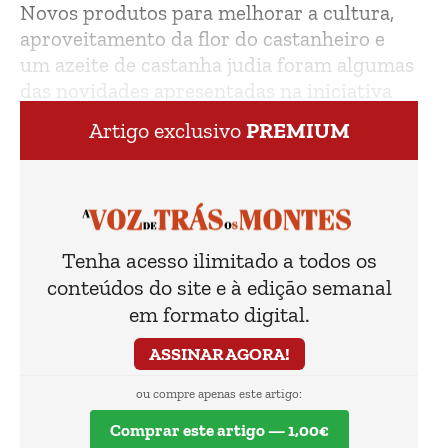
Novos produtos para melhorar a cultura,
aproveitamento da flor do castanheiro e
um azeite de castanha judia foram algumas
das novidades apresentadas na iniciativa
que decorreu em Rio Bom, Valpaços.
Artigo exclusivo
PREMIUM
Tenha acesso ilimitado a todos os
conteúdos do site e à edição semanal
em formato digital.
ASSINAR AGORA!
ou compre apenas este artigo:
Comprar este artigo — 1,00€