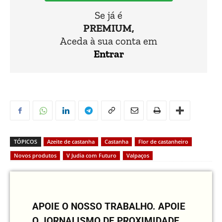
Se já é
PREMIUM,
Aceda à sua conta em
Entrar
TÓPICOS
Azeite de castanha
Castanha
Flor de castanheiro
Novos produtos
V Judia com Futuro
Valpaços
APOIE O NOSSO TRABALHO.
APOIE
O JORNALISMO DE PROXIMIDADE.