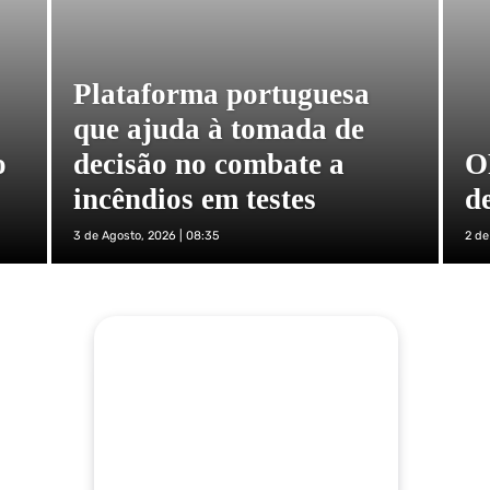
Plataforma portuguesa
que ajuda à tomada de
o
decisão no combate a
O
incêndios em testes
d
3 de Agosto, 2026 | 08:35
2 de