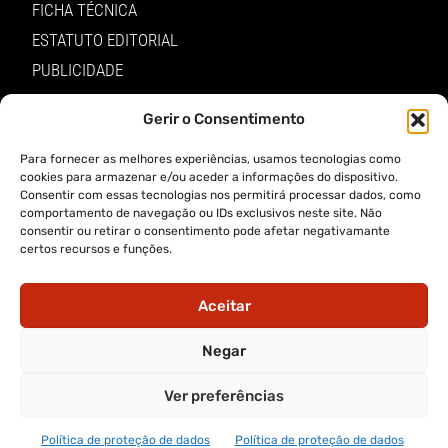
FICHA TÉCNICA
ESTATUTO EDITORIAL
PUBLICIDADE
LOJA
Gerir o Consentimento
LOGIN
Para fornecer as melhores experiências, usamos tecnologias como
TERMOS E PRIVACIDADE
cookies para armazenar e/ou aceder a informações do dispositivo.
Consentir com essas tecnologias nos permitirá processar dados, como
comportamento de navegação ou IDs exclusivos neste site. Não
POLÍTICA DE PROTEÇÃO DE DADOS E DE PRIVACIDADE
consentir ou retirar o consentimento pode afetar negativamante
certos recursos e funções.
TERMOS DE UTILIZADOR
TERMOS E CONDIÇÕES DA COMPRA
Aceitar
APP A VOZ DE TRÁS-OS-MONTES
Negar
Ver preferências
APP ALERTA TRÁS-OS-MONTES
Política de proteção de dados
Política de proteção de dados