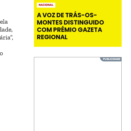
NACIONAL
A VOZ DE TRÁS-OS-
ela
MONTES DISTINGUIDO
dade,
COM PRÉMIO GAZETA
REGIONAL
ria”,
ão