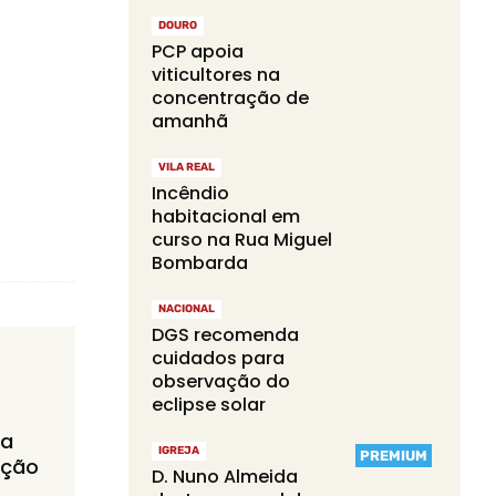
DOURO
PCP apoia
viticultores na
concentração de
amanhã
VILA REAL
Incêndio
habitacional em
curso na Rua Miguel
Bombarda
NACIONAL
DGS recomenda
cuidados para
observação do
eclipse solar
ça
IGREJA
PREMIUM
ação
D. Nuno Almeida