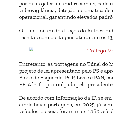
por duas galerias unidirecionais, cada
videovigilância, deteção automática de 
operacional, garantindo elevados padrõe
O túnel foi um dos troços da Autoestra
receitas com portagens atingiram os 13
Entretanto, as portagens no Túnel do M
projeto de lei apresentado pelo PS e ap
Bloco de Esquerda, PCP, Livre e PAN, c
PP. A lei foi promulgada pelo president
De acordo com informação da IP, se em 
ainda havia portagens, em 2025, já se
veículos, ou seja, foram mais 1.765 veíc