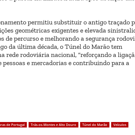
namento permitiu substituir o antigo traçado p
ções geométricas exigentes e elevada sinistrali
s de percurso e melhorando a segurança rodoviá
ongo da última década, o Túnel do Marão tem
 rede rodoviária nacional, “reforçando a ligaç
 de pessoas e mercadorias e contribuindo para a
uras de Portugal
Trás-os-Montes e Alto Douro
Túnel do Marão
Veículos