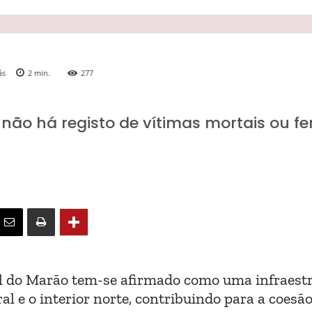
ás
2
min.
277
ão há registo de vítimas mortais ou fe
el do Marão tem-se afirmado como uma infraest
ral e o interior norte, contribuindo para a coesã