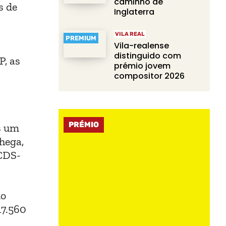
caminho de
s de
Inglaterra
VILA REAL
PREMIUM
Vila-realense
distinguido com
P, as
prémio jovem
compositor 2026
PRÉMIO
s um
Chega,
 CDS-
do
17.560