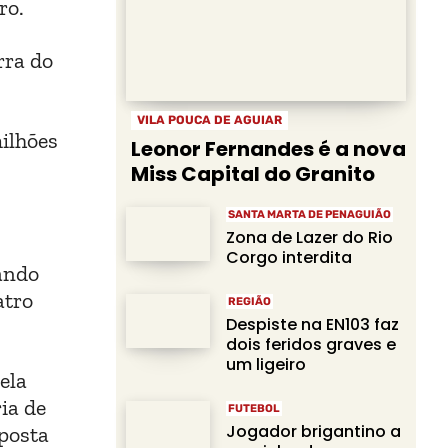
ro.
rra do
VILA POUCA DE AGUIAR
milhões
Leonor Fernandes é a nova
Miss Capital do Granito
SANTA MARTA DE PENAGUIÃO
Zona de Lazer do Rio
Corgo interdita
tando
atro
REGIÃO
Despiste na EN103 faz
dois feridos graves e
um ligeiro
ela
ia de
FUTEBOL
Jogador brigantino a
mposta