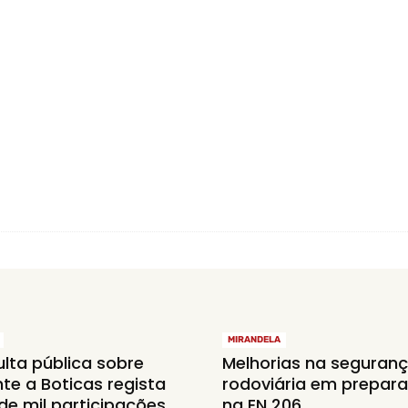
MIRANDELA
lta pública sobre
Melhorias na seguran
nte a Boticas regista
rodoviária em prepar
de mil participações
na EN 206