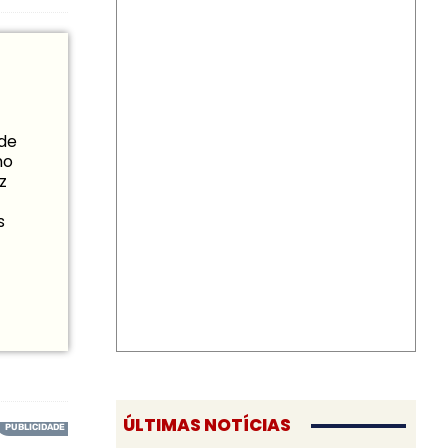
 de
mo
z
s
ÚLTIMAS NOTÍCIAS