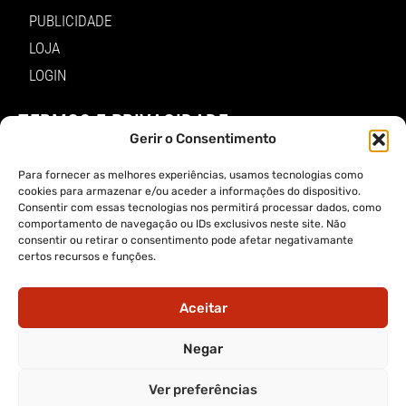
PUBLICIDADE
LOJA
LOGIN
TERMOS E PRIVACIDADE
Gerir o Consentimento
POLÍTICA DE PROTEÇÃO DE DADOS E DE PRIVACIDADE
Para fornecer as melhores experiências, usamos tecnologias como
TERMOS DE UTILIZADOR
cookies para armazenar e/ou aceder a informações do dispositivo.
Consentir com essas tecnologias nos permitirá processar dados, como
TERMOS E CONDIÇÕES DA COMPRA
comportamento de navegação ou IDs exclusivos neste site. Não
consentir ou retirar o consentimento pode afetar negativamante
APP A VOZ DE TRÁS-OS-MONTES
certos recursos e funções.
Aceitar
Negar
APP ALERTA TRÁS-OS-MONTES
Ver preferências