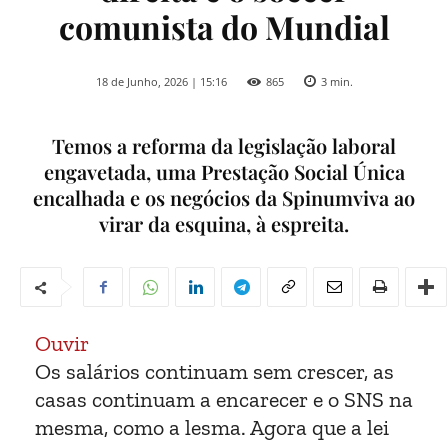
comunista do Mundial
18 de Junho, 2026 | 15:16
865
3
min.
Temos a reforma da legislação laboral
engavetada, uma Prestação Social Única
encalhada e os negócios da Spinumviva ao
virar da esquina, à espreita.
Ouvir
Os salários continuam sem crescer, as
casas continuam a encarecer e o SNS na
mesma, como a lesma. Agora que a lei