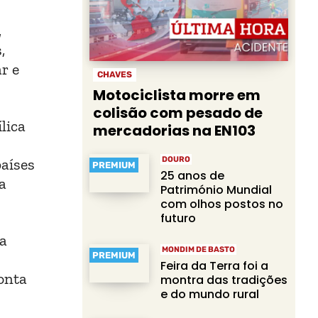
,
,
r e
CHAVES
Motociclista morre em
colisão com pesado de
lica
mercadorias na EN103
DOURO
países
PREMIUM
25 anos de
a
Património Mundial
com olhos postos no
futuro
da
MONDIM DE BASTO
PREMIUM
Feira da Terra foi a
onta
montra das tradições
e do mundo rural