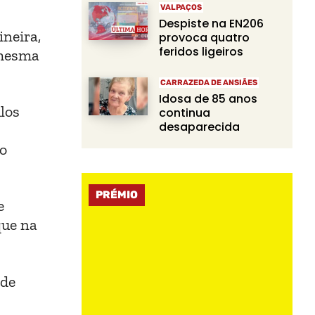
VALPAÇOS
Despiste na EN206
neira,
provoca quatro
feridos ligeiros
 mesma
CARRAZEDA DE ANSIÃES
Idosa de 85 anos
ulos
continua
desaparecida
mo
PRÉMIO
e
que na
 de