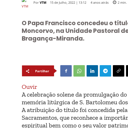
Por
VTM
4 anos atrás
15 de Julho, 2022 | 13:12
2
min.
O Papa Francisco concedeu o título
Moncorvo, na Unidade Pastoral de
Bragança-Miranda.
Partilhar
Ouvir
A celebração solene da promulgação do t
memória litúrgica de S. Bartolomeu dos 
A atribuição do título foi concedida pe
Sacramentos, que reconhece a importânc
espiritual bem como o seu valor patrimo