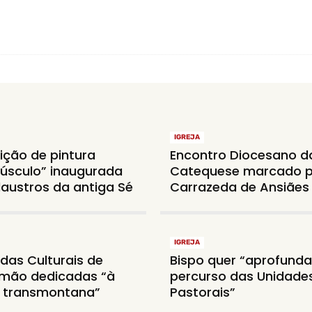
IGREJA
ição de pintura
Encontro Diocesano d
úsculo” inaugurada
Catequese marcado 
laustros da antiga Sé
Carrazeda de Ansiães
IGREJA
das Culturais de
Bispo quer “aprofunda
mão dedicadas “à
percurso das Unidade
 transmontana”
Pastorais”