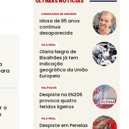
ÚLTIMAS NOTÍCIAS
CARRAZEDA DE ANSIÃES
Idosa de 85 anos
continua
desaparecida
VILA REAL
Olaria Negra de
Bisalhães já tem
a
indicação
geográfica da União
para
Europeia
VALPAÇOS
Despiste na EN206
provoca quatro
feridos ligeiros
r o
s
VILA REAL
Despiste em Penelas